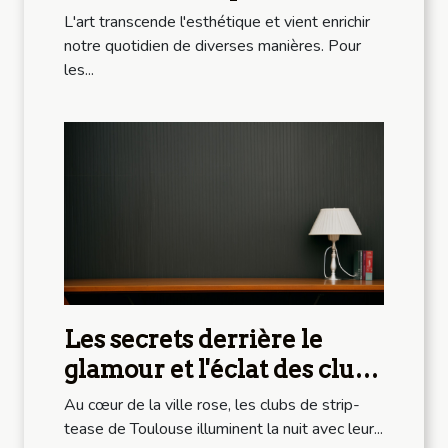
professionnels
L'art transcende l'esthétique et vient enrichir
notre quotidien de diverses manières. Pour
les...
Les secrets derrière le
glamour et l'éclat des clubs
de strip-tease de Toulouse
Au cœur de la ville rose, les clubs de strip-
tease de Toulouse illuminent la nuit avec leur...