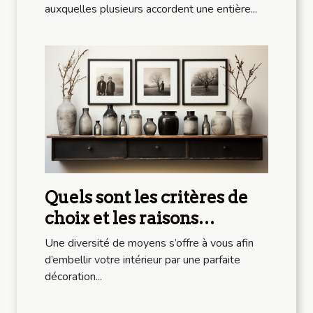
auxquelles plusieurs accordent une entière...
Quels sont les critères de
choix et les raisons
d’acheter un tableau en
Une diversité de moyens s’offre à vous afin
noir et blanc ?
d’embellir votre intérieur par une parfaite
décoration...